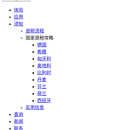
体验
应用
须知
退税流程
国家退税攻略
德国
希腊
匈牙利
奥地利
比利时
丹麦
芬兰
荷兰
西班牙
实用信息
查询
新闻
联系