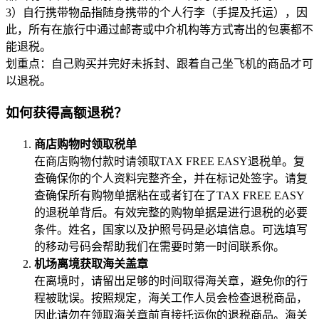
3）自行携带物品指随身携带的个人行李（手提及托运），因
此，所有在旅行中通过邮寄或中介机构等方式寄出的包裹都不
能退税。
划重点：自己购买并完好未拆封、跟着自己坐飞机的商品才可
以退税。
如何获得高额退税？
商店购物时领取税单
在商店购物付款时请领取TAX FREE EASY退税单。复
查确保你的个人资料完整齐全，并在标记处签字。请复
查确保所有购物单据粘在或者钉在了TAX FREE EASY
的退税单背后。有效完整的购物单据是进行退税的必要
条件。姓名，国家以及护照号码是必填信息。可选填写
的移动号码会帮助我们在需要时第一时间联系你。
机场离境获取海关盖章
在离境时，请留出足够的时间取得海关章，避免你的行
程被耽误。按照规定，海关工作人员会检查退税商品，
因此请勿在领取海关章前直接托运你的退税商品。海关