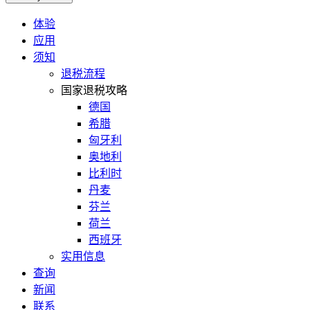
体验
应用
须知
退税流程
国家退税攻略
德国
希腊
匈牙利
奥地利
比利时
丹麦
芬兰
荷兰
西班牙
实用信息
查询
新闻
联系